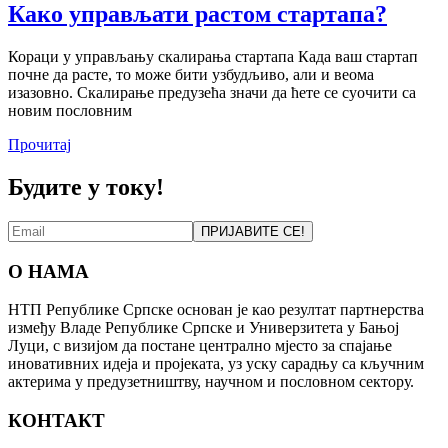
Како управљати растом стартапа?
Кораци у управљању скалирања стартапа Када ваш стартап
почне да расте, то може бити узбудљиво, али и веома
изазовно. Скалирање предузећа значи да ћете се суочити са
новим пословним
Прочитај
Будите у току!
ПРИЈАВИТЕ СЕ!
О НАМА
НТП Републике Српске основан је као резултат партнерства
између Владе Републике Српске и Универзитета у Бањој
Луци, с визијом да постане централно мјесто за спајање
иновативних идеја и пројеката, уз уску сарадњу са кључним
актерима у предузетништву, научном и пословном сектору.
КОНТАКТ