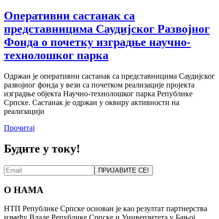
Оперативни састанак са
представницима Саудијског Развојног
Фонда о почетку изградње научно-
технолошког парка
Одржан је оперативни састанак са представницима Саудијског
развојног фонда у вези са почетком реализације пројекта
изградње објекта Научно-технолошког парка Републике
Српске. Састанак је одржан у оквиру активности на
реализацији
Прочитај
Будите у току!
ПРИЈАВИТЕ СЕ!
О НАМА
НТП Републике Српске основан је као резултат партнерства
између Владе Републике Српске и Универзитета у Бањој