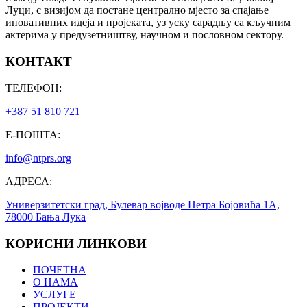
Луци, с визијом да постане централно мјесто за спајање
иновативних идеја и пројеката, уз уску сарадњу са кључним
актерима у предузетништву, научном и пословном сектору.
КОНТАКТ
ТЕЛЕФОН:
+387 51 810 721
Е-ПОШТА:
info@ntprs.org
АДРЕСА:
Универзитетски град, Булевар војводе Петра Бојовића 1А,
78000 Бања Лука
КОРИСНИ ЛИНКОВИ
ПОЧЕТНА
О НАМА
УСЛУГЕ
ПРОЈЕКТИ