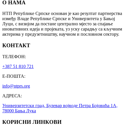
О НАМА
НТП Републике Српске основан је као резултат партнерства
између Владе Републике Српске и Универзитета у Бањој
Луци, с визијом да постане централно мјесто за спајање
иновативних идеја и пројеката, уз уску сарадњу са кључним
актерима у предузетништву, научном и пословном сектору.
КОНТАКТ
ТЕЛЕФОН:
+387 51 810 721
Е-ПОШТА:
info@ntprs.org
АДРЕСА:
Универзитетски град, Булевар војводе Петра Бојовића 1А,
78000 Бања Лука
КОРИСНИ ЛИНКОВИ