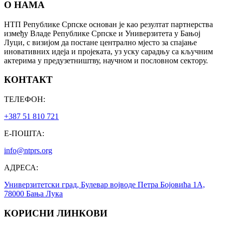
О НАМА
НТП Републике Српске основан је као резултат партнерства
између Владе Републике Српске и Универзитета у Бањој
Луци, с визијом да постане централно мјесто за спајање
иновативних идеја и пројеката, уз уску сарадњу са кључним
актерима у предузетништву, научном и пословном сектору.
КОНТАКТ
ТЕЛЕФОН:
+387 51 810 721
Е-ПОШТА:
info@ntprs.org
АДРЕСА:
Универзитетски град, Булевар војводе Петра Бојовића 1А,
78000 Бања Лука
КОРИСНИ ЛИНКОВИ