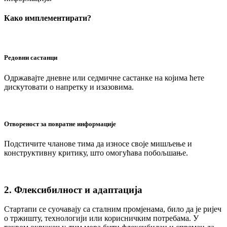
Како имплементирати?
Редовни састанци
Одржавајте дневне или седмичне састанке на којима ћете
дискутовати о напретку и изазовима.
Отвореност за повратне информације
Подстичите чланове тима да износе своје мишљење и
конструктивну критику, што омогућава побољшање.
2. Флексибилност и адаптација
Стартапи се суочавају са сталним промјенама, било да је ријеч
о тржишту, технологији или корисничким потребама. У