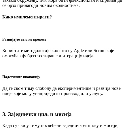
таквом окружењу, тим мора бити флексибилан и спреман да
се брзо прилагоди новим околностима.
Како имплементирати?
Развијајте агилне процесе
Користите методологије као што су Agile или Scrum које
омогућавају брзо тестирање и итерацију идеја.
Подстичите иновацију
Дајте свом тиму слободу да експериментише и развија нове
идеје које могу унаприједити производ или услугу.
3. Заједнички циљ и мисија
Када су сви у тиму посвећени заједничком циљу и мисији,