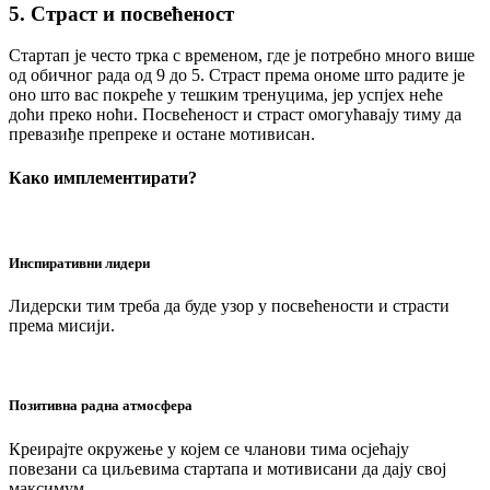
5. Страст и посвећеност
Стартап је често трка с временом, где је потребно много више
од обичног рада од 9 до 5. Страст према ономе што радите је
оно што вас покреће у тешким тренуцима, јер успјех неће
доћи преко ноћи. Посвећеност и страст омогућавају тиму да
превазиђе препреке и остане мотивисан.
Како имплементирати?
Инспиративни лидери
Лидерски тим треба да буде узор у посвећености и страсти
према мисији.
Позитивна радна атмосфера
Креирајте окружење у којем се чланови тима осјећају
повезани са циљевима стартапа и мотивисани да дају свој
максимум.