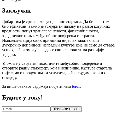
Закључак
Добар тим је срж сваког успјешног стартапа. Да би ваш тим
био ефикасан, важно је усмјерити пажњу на развој кључних
вредности попут транспарентности, флексибилности,
заједничког циља, међусобног повјерења и страсти.
Имплементација ових принципа није лак задатак, али
дугорочно доприноси изградњи културе која не само да ствара
успјех, већ и омогућава да се сви чланови тима развијају
заједно.
Уложите у свој тим, подстичите међусобно повјерење и
створите радну атмосферу која инспирише. Култура стартапа
није само о продуктима и услугама, већ о људима који их
стварају.
За више оваквог садржаја посјети наш
блог
.
Будите у току!
ПРИЈАВИТЕ СЕ!