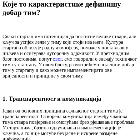
Које то карактеристике дефинишу
добар тим?
Сваки стартап има потенцијал да постигне велике ствари, али
кључ за успјех лежи у тиму који стоји иза њега. Култура
стартапа обликује радну атмосферу, помаже у постављању
циљева и осигурава дугорочну одрживост. У претхнодним
блог постовима, попут
овог
, смо говорили о значају техничког
тима у стартапу. У овом блогу, размотрићемо шта чини добар
тим у стартапу и како можете имплементирати ове
вриједности и принципе у свом тиму.
1. Транспарентност и комуникација
Један од основних принципа ефикасног стартап тима је
транспарентност. Отворена комуникација између чланова
тима ствара повјерење и омогућава брзо рјешавање проблема.
У стартапима, брзина одлучивања и имплементације је
кључна, а то није могуће без јасне и искрене размјене
информација.