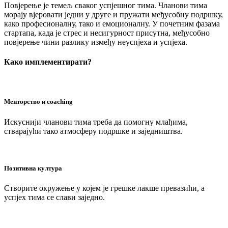
Повјерење је темељ сваког успјешног тима. Чланови тима
морају вјеровати једни у друге и пружати међусобну подршку,
како професионалну, тако и емоционалну. У почетним фазама
стартапа, када је стрес и несигурност присутна, међусобно
повјерење чини разлику између неуспјеха и успјеха.
Како имплементирати?
Менторство и coaching
Искуснији чланови тима треба да помогну млађима,
стварајући тако атмосферу подршке и заједништва.
Позитивна култура
Створите окружење у којем је грешке лакше превазићи, а
успјех тима се слави заједно.