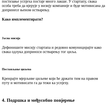
постизање успјеха постаје много лакше. У стартапу, свака
особа треба да вјерује у визију компаније и буде мотивисана да
допринесе њеном остварењу.
Како имплементирати?
Јасна мисија
Дефинишите мисију стартапа и редовно комуницирајте како
свака одлука доприноси остварењу тог циља.
Постављање циљева
Креирајте мјерљиве циљеве који ће држати тим на правом
путу и мотивисати га да тежи ка успјеху.
4. Подршка и међусобно повјерење