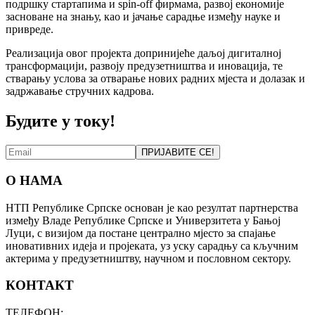
подршку стартапима и spin-off фирмама, развој економије
засноване на знању, као и јачање сарадње између науке и
привреде.
Реализација овог пројекта допринијеће даљој дигиталној
трансформацији, развоју предузетништва и иновација, те
стварању услова за отварање нових радних мјеста и долазак и
задржавање стручних кадрова.
Будите у току!
ПРИЈАВИТЕ СЕ!
О НАМА
НТП Републике Српске основан је као резултат партнерства
између Владе Републике Српске и Универзитета у Бањој
Луци, с визијом да постане централно мјесто за спајање
иновативних идеја и пројеката, уз уску сарадњу са кључним
актерима у предузетништву, научном и пословном сектору.
КОНТАКТ
ТЕЛЕФОН: