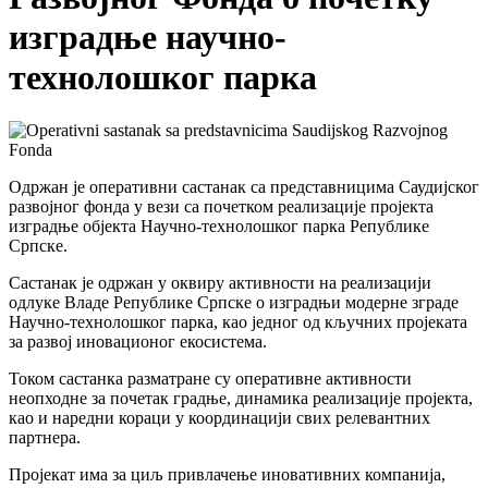
изградње научно-
технолошког парка
Одржан је оперативни састанак са представницима
Саудијског
развојног фонда
у вези са почетком реализације пројекта
изградње објекта Научно-технолошког парка Републике
Српске.
Састанак је одржан у оквиру активности на реализацији
одлуке Владе Републике Српске о изградњи модерне зграде
Научно-технолошког парка, као једног од кључних пројеката
за развој иновационог екосистема.
Током састанка разматране су оперативне активности
неопходне за почетак градње, динамика реализације пројекта,
као и наредни кораци у координацији свих релевантних
партнера.
Пројекат има за циљ привлачење иновативних компанија,