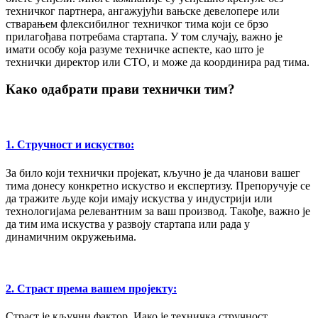
техничког партнера, ангажујући вањске девелопере или
стварањем флексибилног техничког тима који се брзо
прилагођава потребама стартапа. У том случају, важно је
имати особу која разуме техничке аспекте, као што је
технички директор или CTO, и може да координира рад тима.
Како одабрати прави технички тим?
1. Стручност и искуство:
За било који технички пројекат, кључно је да чланови вашег
тима донесу конкретно искуство и експертизу. Препоручује се
да тражите људе који имају искуства у индустрији или
технологијама релевантним за ваш производ. Такође, важно је
да тим има искуства у развоју стартапа или рада у
динамичним окружењима.
2. Страст према вашем пројекту:
Страст је кључни фактор. Иако је техничка стручност