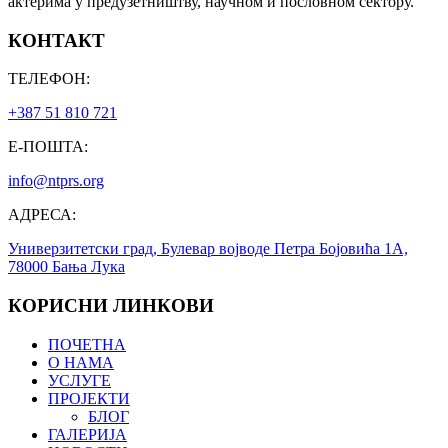
актерима у предузетништву, научном и пословном сектору.
КОНТАКТ
ТЕЛЕФОН:
+387 51 810 721
Е-ПОШТА:
info@ntprs.org
АДРЕСА:
Универзитетски град, Булевар војводе Петра Бојовића 1А,
78000 Бања Лука
КОРИСНИ ЛИНКОВИ
ПОЧЕТНА
О НАМА
УСЛУГЕ
ПРОЈЕКТИ
БЛОГ
ГАЛЕРИЈА