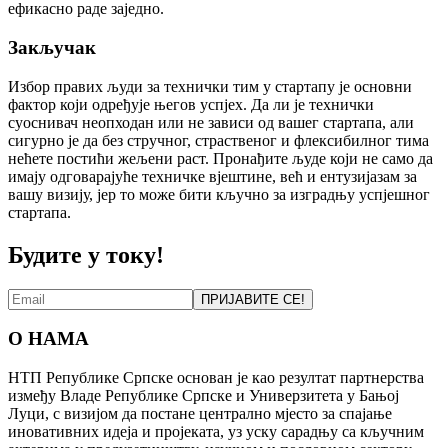
ефикасно раде заједно.
Закључак
Избор правих људи за технички тим у стартапу је основни
фактор који одређује његов успјех. Да ли је технички
суоснивач неопходан или не зависи од вашег стартапа, али
сигурно је да без стручног, страственог и флексибилног тима
нећете постићи жељени раст. Пронађите људе који не само да
имају одговарајуће техничке вјештине, већ и ентузијазам за
вашу визију, јер то може бити кључно за изградњу успјешног
стартапа.
Будите у току!
ПРИЈАВИТЕ СЕ!
О НАМА
НТП Републике Српске основан је као резултат партнерства
између Владе Републике Српске и Универзитета у Бањој
Луци, с визијом да постане централно мјесто за спајање
иновативних идеја и пројеката, уз уску сарадњу са кључним