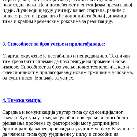
неопходна, важна је и посвећеност и ентузијазам према вашој
идеји. Људи који вјерују у визију вашег стартапа, радиће с
више страсти и труда, што ће допринијети бољој динамици
тима и краћим временским роковима за реализацију.
3. Способност за брзо учење и прилагођавање:
Стартап окружење је нестабилно и непредвидиво. Технички
тим треба бити спреман да брзо реагује на промене и нове
изазове. Способност за брзо учење нових технологија, као и
флексибилност у прилагођавању новим тржишним условима,
од суштинског је значаја за успјех.
4. Тимска хемија:
Сарадња и комуникација унутар тима су од есенцијалног
значаја. Култура у тиму, међусобно повјерење, и способност
рјешавања проблема су фактори који могу допринијети
брзини развоја вашег производа и укупном успјеху. Кључно је
да чланови тима буду уједињени у циљу и способни да