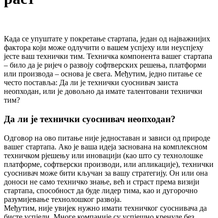
Када се упуштате у покретање стартапа, један од најважнијих
фактора који може одлучити о вашем успјеху или неуспјеху
јесте ваш технички тим. Техничка компонента вашег стартапа
– било да је ријеч о развоју софтверских решења, платформи
или производа – основа је свега. Међутим, једно питање се
често поставља: Да ли је технички суоснивач заиста
неопходан, или је довољно да имате талентовани технички
тим?
Да ли је технички суоснивач неопходан?
Одговор на ово питање није једноставан и зависи од природе
вашег стартапа. Ако је ваша идеја заснована на комплексном
техничком рјешењу или иновацији (као што су технолошке
платформе, софтверски производи, или апликације), технички
суоснивач може бити кључан за вашу стратегију. Он или она
доноси не само техничко знање, већ и страст према визији
стартапа, способност да буде лидер тима, као и дугорочно
разумијевање технолошког развоја.
Међутим, није увијек нужно имати техничког суоснивача да
бисте успјели. Многе компаније су успјешно кренуле без